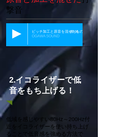
撃音
ピッチ加工と原音を混ぜたもの
00:00
OGAWA SOUND
2.イコライザーで低
音をもち上げる！
低域を感じやすい80Hz～200Hz付
近をイコライザーを使い持ち上げ
ることで低音感を強める方法で