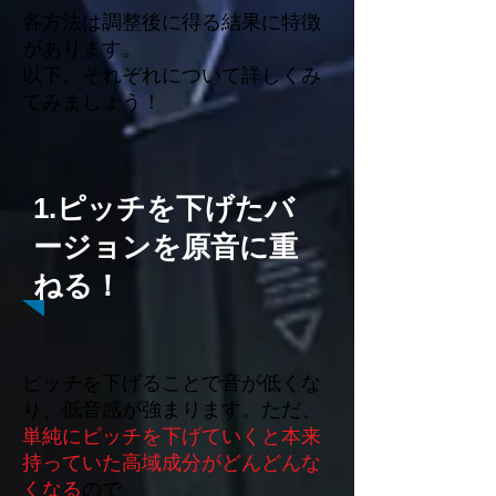
各方法は調整後に得る結果に特徴
があります。
以下、それぞれについて詳しくみ
てみましょう！
1.ピッチを下げたバ
ージョンを原音に重
ねる！
ピッチを下げることで音が低くな
り、低音感が強まります。ただ、
単純にピッチを下げていくと本来
持っていた高域成分がどんどんな
くなる
ので、