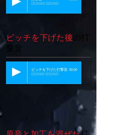
OGAWA SOUND
ピッチを下げた後
の打
撃音
ピッチを下げた打撃音
00:00
OGAWA SOUND
原音と加工を混ぜた
打