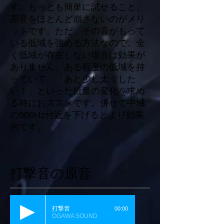
す。もっとも簡単に試せること、
原音をほとんど崩さないのがメリ
ットです。ただ、その音がもって
いる低域を強める方法なので、全
く低域が存在しない場合は効果が
ありません。ある程度の低域を持
っていて、「あと少し太くした
い！」といった微量の変化を求め
る時におススメです。併せて中域
の500Hz付近を下げるとより効果
的です。
打撃音の原音
打撃音
00:00
OGAWA SOUND