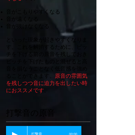
音がこもりやすくなる
音が遠くなる
音が抜けなくなる
といった現象が起きやすくなりま
す。これを解消するために、ピッ
チを下げる前の原音を残しておき
ピッチを下げたものと混ぜると高
音を損なうことなく低音感を強め
ることができます。
原音の雰囲気
を残しつつ音に迫力を出したい時
におススメです
。
打撃音の原音
打撃音
00:00