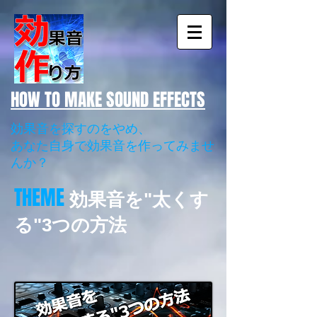
​HOW TO MAKE SOUND EFFECTS
効果音を探すのをやめ、
あなた自身で効果音を作ってみませ
んか？
THEME
効果音を"太くす
る"3つの方法