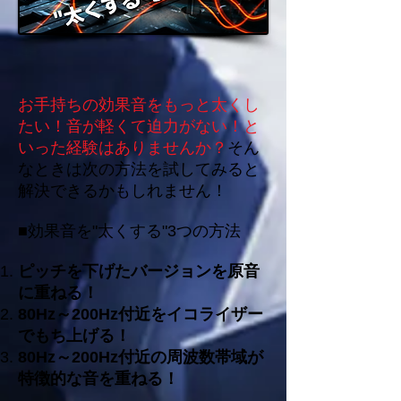
お手持ちの効果音をもっと太くし
たい！音が軽くて迫力がない！と
いった経験はありませんか？
そん
なときは次の方法を試してみると
解決できるかもしれません！
■効果音を"太くする"3つの方法
ピッチを下げたバージョンを原音
に重ねる！
80Hz～200Hz付近をイコライザー
でもち上げる！
80Hz～200Hz付近の周波数帯域が
特徴的な音を重ねる
！