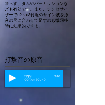
限らず、タムやパーカッションな
ども有効です。また、シンセサイ
ザーでc2～c3付近のサイン波を原
音の尺に合わせて足すのも微調整
時に効果的ですよ。
打撃音の原音
打撃音
00:00
OGAWA SOUND