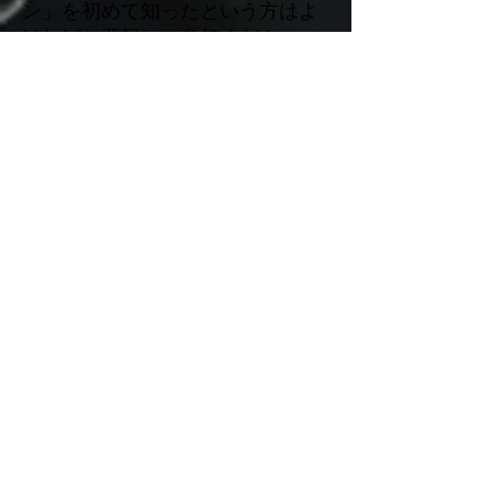
ン」を初めて知ったという方はよ
ければご登録にご参加ください。
「わかりやすさ」「シンプル」
「おもしろい」をモットーに、メ
ールにて効果音情報をお届けさせ
て頂きます。
効果音情報を受け取るには？
それでは来週の「効果音の作り方
記事」
もお楽しみに！
是非お友達にも効果音の作り方を伝え
てあげてください！
Share