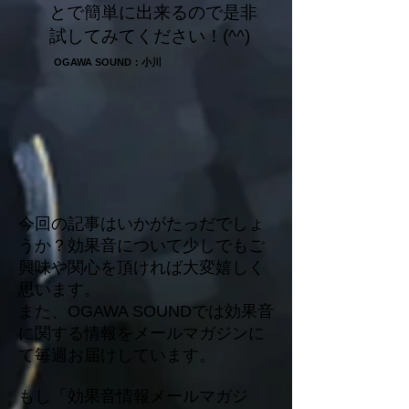
とで簡単に出来るので是非
試してみてください！(^^)
OGAWA SOUND：小川
今回の記事はいかがたっだでしょ
うか？効果音について少しでもご
興味や関心を頂ければ大変嬉しく
思います。
また、OGAWA SOUNDでは効果音
に関する情報をメールマガジンに
て毎週お届けしています。
もし「効果音情報メールマガジ