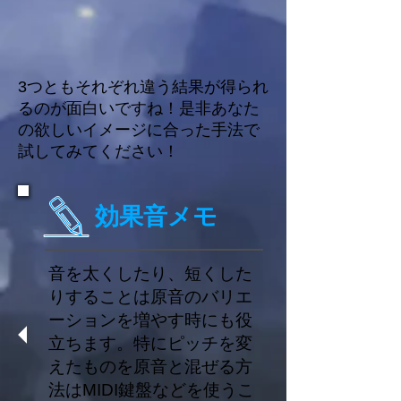
3つともそれぞれ違う結果が得られ
るのが面白いですね！是非あなた
の欲しいイメージに合った手法で
試してみてください！
効果音メモ
音を太くしたり、短くした
りすることは原音のバリエ
ーションを増やす時にも役
立ちます。特にピッチを変
えたものを原音と混ぜる方
法はMIDI鍵盤などを使うこ